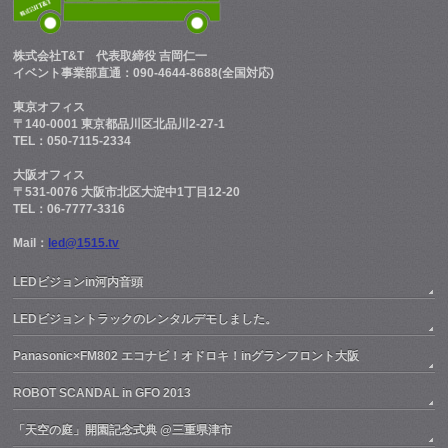
株式会社T&T
代表取締役 吉岡仁一
イベント事業部直通：090-4644-8688(全国対応)
東京オフィス
〒140-0001 東京都品川区北品川2-27-1
TEL：050-7115-2334
大阪オフィス
〒531-0076 大阪市北区大淀中1丁目12-20
TEL：06-7777-3316
Mail：
led@1515.tv
LEDビジョンin河内音頭
LEDビジョントラックのレンタルデモしました。
Panasonic×FM802 エコナビ！オドロキ！inグランフロント大阪
ROBOT SCANDAL in GFO 2013
「天空の庭」開園記念式典 @三重県津市