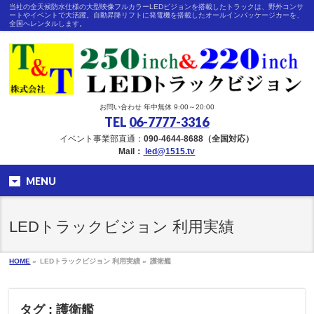
当社の全天候防水仕様の大型映像フルカラーLEDビジョンを搭載したトラックは、野外コンサ
ートやイベントで大活躍。自動昇降リフトに発電機を搭載したオールインパッケージカーを、
全国へレンタルします。
お問い合わせ 年中無休 9:00～20:00
TEL
06-7777-3316
イベント事業部直通：
090-4644-8688（全国対応）
Mail：
led@1515.tv
MENU
LEDトラックビジョン 利用実績
HOME
»
LEDトラックビジョン 利用実績 »
護衛艦
タグ : 護衛艦