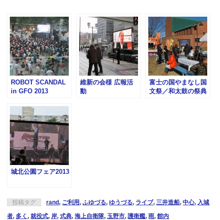
ROBOT SCANDAL
維新の会様 広報活
富士の国やまなし国
in GFO 2013
動
文祭／和太鼓の祭典
城北公園フェア2013
投稿タグ
rand
,
ご利用
,
ふゆづる
,
ゆうづる
,
ライブ
,
三井造船
,
中心
,
入城
者
,
多く
,
就役式
,
岸
,
式典
,
海上自衛隊
,
玉野市
,
護衛艦
,
雨
,
館内