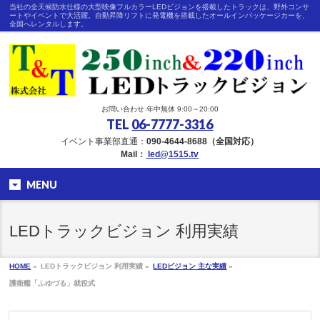
当社の全天候防水仕様の大型映像フルカラーLEDビジョンを搭載したトラックは、野外コンサ
ートやイベントで大活躍。自動昇降リフトに発電機を搭載したオールインパッケージカーを、
全国へレンタルします。
お問い合わせ 年中無休 9:00～20:00
TEL
06-7777-3316
イベント事業部直通：
090-4644-8688（全国対応）
Mail：
led@1515.tv
MENU
LEDトラックビジョン 利用実績
HOME
»
LEDトラックビジョン 利用実績 »
LEDビジョン 主な実績
»
護衛艦「ふゆづる」就役式