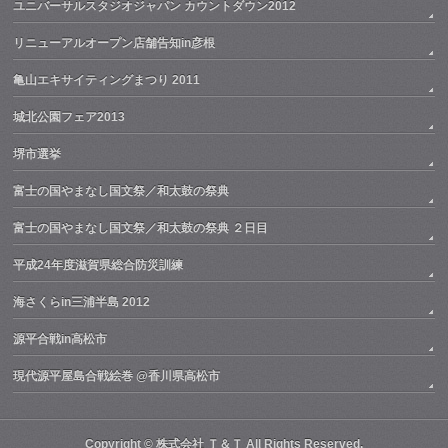
ユニバーサルスタジオジャパン カウントダウン2012
リニューアルオープン店舗告知in彦根
亀山エキサイティングまつり 2011
城北公園フェア2013
堺市選挙
富士の国やまなし国文祭／和太鼓の祭典
富士の国やまなし国文祭／和太鼓の祭典 ２日目
平成24年度滋賀県総合防災訓練
海さくらin三浦半島 2012
源平合戦in高松市
現代源平屋島合戦絵巻 @香川県高松市
Copyright ©
株式会社 Ｔ＆Ｔ
All Rights Reserved.