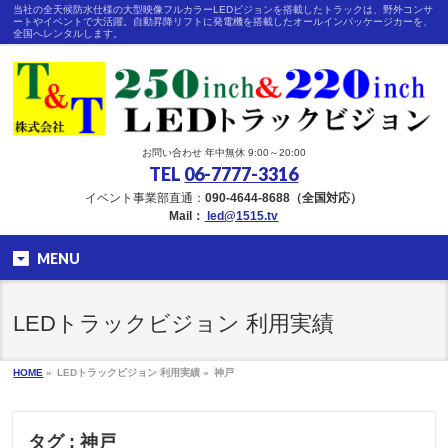
当社の全天候防水仕様の大型映像フルカラーLEDビジョンを搭載したトラックは、野外コンサ
ートやイベントで大活躍。自動昇降リフトに発電機を搭載したオールインパッケージカーを、
全国へレンタルします。
お問い合わせ 年中無休 9:00～20:00
TEL
06-7777-3316
イベント事業部直通：
090-4644-8688（全国対応）
Mail：
led@1515.tv
MENU
LEDトラックビジョン 利用実績
HOME
»
LEDトラックビジョン 利用実績 »
神戸
タグ : 神戸