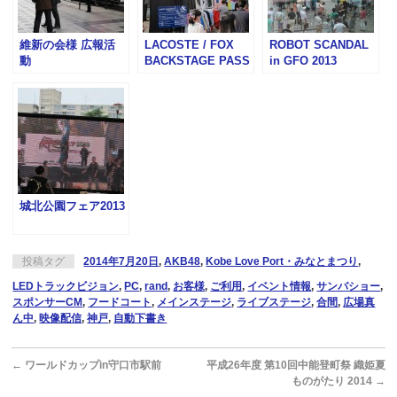
維新の会様 広報活
LACOSTE / FOX
ROBOT SCANDAL
動
BACKSTAGE PASS
in GFO 2013
ROCKS HARAJUKU
MAY 3/4!
城北公園フェア2013
投稿タグ
2014年7月20日
,
AKB48
,
Kobe Love Port・みなとまつり
,
LEDトラックビジョン
,
PC
,
rand
,
お客様
,
ご利用
,
イベント情報
,
サンバショー
,
スポンサーCM
,
フードコート
,
メインステージ
,
ライブステージ
,
合間
,
広場真
ん中
,
映像配信
,
神戸
,
自動下書き
←
ワールドカップin守口市駅前
平成26年度 第10回中能登町祭 織姫夏
ものがたり 2014
→