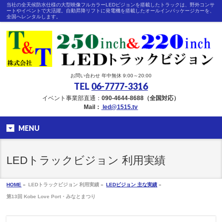
当社の全天候防水仕様の大型映像フルカラーLEDビジョンを搭載したトラックは、野外コンサ
ートやイベントで大活躍。自動昇降リフトに発電機を搭載したオールインパッケージカーを、
全国へレンタルします。
お問い合わせ 年中無休 9:00～20:00
TEL
06-7777-3316
イベント事業部直通：
090-4644-8688（全国対応）
Mail：
led@1515.tv
MENU
LEDトラックビジョン 利用実績
HOME
»
LEDトラックビジョン 利用実績 »
LEDビジョン 主な実績
»
第13回 Kobe Love Port・みなとまつり