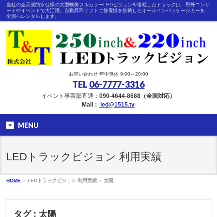
当社の全天候防水仕様の大型映像フルカラーLEDビジョンを搭載したトラックは、野外コンサ
ートやイベントで大活躍。自動昇降リフトに発電機を搭載したオールインパッケージカーを、
全国へレンタルします。
お問い合わせ 年中無休 9:00～20:00
TEL
06-7777-3316
イベント事業部直通：
090-4644-8688（全国対応）
Mail：
led@1515.tv
MENU
LEDトラックビジョン 利用実績
HOME
»
LEDトラックビジョン 利用実績 »
太陽
タグ : 太陽