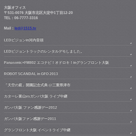
大阪オフィス
〒531-0076 大阪市北区大淀中1丁目12-20
TEL：06-7777-3316
Mail：
led@1515.tv
LEDビジョンin河内音頭
LEDビジョントラックのレンタルデモしました。
Panasonic×FM802 エコナビ！オドロキ！inグランフロント大阪
ROBOT SCANDAL in GFO 2013
「天空の庭」開園記念式典 @三重県津市
カターレ富山vsガンバ大阪 ライブ中継
ガンバ大阪 ファン感謝デー2012
ガンバ大阪ファン感謝デー2011
グランフロント大阪 イベントライブ中継