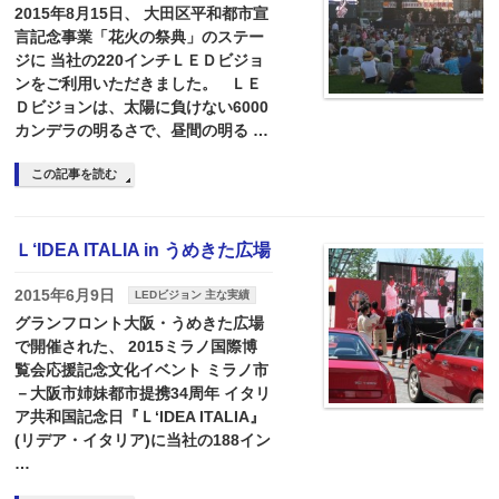
2015年8月15日、 大田区平和都市宣
言記念事業「花火の祭典」のステー
ジに 当社の220インチＬＥＤビジョ
ンをご利用いただきました。 ＬＥ
Ｄビジョンは、太陽に負けない6000
カンデラの明るさで、昼間の明る …
この記事を読む
Ｌ‘IDEA ITALIA in うめきた広場
2015年6月9日
LEDビジョン 主な実績
グランフロント大阪・うめきた広場
で開催された、 2015ミラノ国際博
覧会応援記念文化イベント ミラノ市
－大阪市姉妹都市提携34周年 イタリ
ア共和国記念日『Ｌ‘IDEA ITALIA』
(リデア・イタリア)に当社の188イン
…