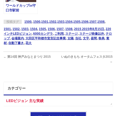
ワールドカップin守
口市駅前
投稿タグ
1500
,
1500,1501,1502,1503,1504,1505,1506,1507,1508
,
1501
,
1502
,
1503
,
1504
,
1505
,
1506
,
1507
,
1508
,
2015 2015年8月15日
,
220
インチLEDビジョン
,
6000カンデラ
,
ご利用
,
ステージ
,
ステージ映像以外
,
テロ
ップ
,
会場案内
,
大田区平和都市宣言記念事業
,
太陽
,
当社
,
文字
,
昼間
,
祭典
,
素
材
,
自動下書き
,
花火
←
第14回 神戸みなとまつり 2015
いぬのきもち オータムフェスタ2015
→
カテゴリー
LEDビジョン 主な実績