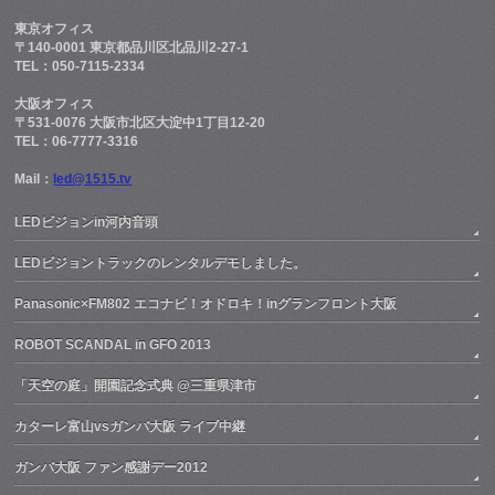
東京オフィス
〒140-0001 東京都品川区北品川2-27-1
TEL：050-7115-2334
大阪オフィス
〒531-0076 大阪市北区大淀中1丁目12-20
TEL：06-7777-3316
Mail：
led@1515.tv
LEDビジョンin河内音頭
LEDビジョントラックのレンタルデモしました。
Panasonic×FM802 エコナビ！オドロキ！inグランフロント大阪
ROBOT SCANDAL in GFO 2013
「天空の庭」開園記念式典 @三重県津市
カターレ富山vsガンバ大阪 ライブ中継
ガンバ大阪 ファン感謝デー2012