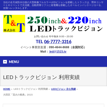
当社の全天候防水仕様の大型映像フルカラーLEDビジョンを搭載したトラックは、野外コンサ
ートやイベントで大活躍。自動昇降リフトに発電機を搭載したオールインパッケージカーを、
全国へレンタルします。
お問い合わせ 年中無休 9:00～20:00
TEL
06-7777-3316
イベント事業部直通：
090-4644-8688（全国対応）
Mail：
led@1515.tv
MENU
LEDトラックビジョン 利用実績
HOME
»
LEDトラックビジョン 利用実績 »
LEDビジョン 主な実績
»
大田区「花火の祭典」2015