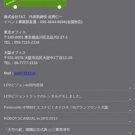
株式会社T&T
代表取締役 吉岡仁一
イベント事業部直通：090-4644-8688(全国対応)
東京オフィス
〒140-0001 東京都品川区北品川2-27-1
TEL：050-7115-2334
大阪オフィス
〒531-0076 大阪市北区大淀中1丁目12-20
TEL：06-7777-3316
Mail：
led@1515.tv
LEDビジョンin河内音頭
LEDビジョントラックのレンタルデモしました。
Panasonic×FM802 エコナビ！オドロキ！inグランフロント大阪
ROBOT SCANDAL in GFO 2013
「天空の庭」開園記念式典 @三重県津市