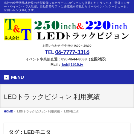
当社の全天候防水仕様の大型映像フルカラーLEDビジョンを搭載したトラックは、野外コンサ
ートやイベントで大活躍。自動昇降リフトに発電機を搭載したオールインパッケージカーを、
全国へレンタルします。
お問い合わせ 年中無休 9:00～20:00
TEL
06-7777-3316
イベント事業部直通：
090-4644-8688（全国対応）
Mail：
led@1515.tv
MENU
LEDトラックビジョン 利用実績
HOME
»
LEDトラックビジョン 利用実績 »
LEDモニタ
タグ : LEDモニタ