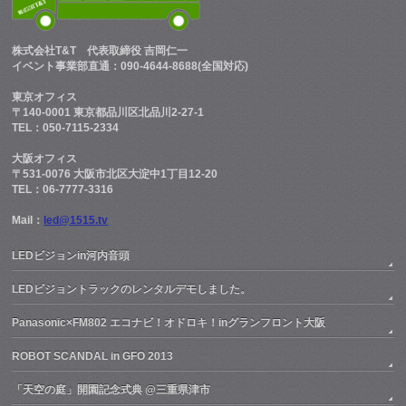
株式会社T&T
代表取締役 吉岡仁一
イベント事業部直通：090-4644-8688(全国対応)
東京オフィス
〒140-0001 東京都品川区北品川2-27-1
TEL：050-7115-2334
大阪オフィス
〒531-0076 大阪市北区大淀中1丁目12-20
TEL：06-7777-3316
Mail：
led@1515.tv
LEDビジョンin河内音頭
LEDビジョントラックのレンタルデモしました。
Panasonic×FM802 エコナビ！オドロキ！inグランフロント大阪
ROBOT SCANDAL in GFO 2013
「天空の庭」開園記念式典 @三重県津市