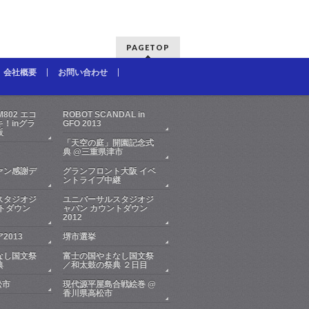
PAGETOP
会社概要
お問い合わせ
FM802 エコ
ROBOT SCANDAL in
！inグラ
GFO 2013
阪
「天空の庭」開園記念式
典 @三重県津市
ァン感謝デ
グランフロント大阪 イベ
ントライブ中継
スタジオジ
ユニバーサルスタジオジ
トダウン
ャパン カウントダウン
2012
2013
堺市選挙
なし国文祭
富士の国やまなし国文祭
典
／和太鼓の祭典 ２日目
松市
現代源平屋島合戦絵巻 @
香川県高松市