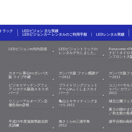
Dトラック
LEDビジョン 主な実績
LEDビジョンカー レンタルのご利用手順
LEDレンタル実績
LEDビジョンin河内音頭
LEDビジョントラックの
Panasonic×
レンタルデモしました。
ナビ！オドロキ
ンフロント大
カターレ富山vsガンバ大
ガンバ大阪 ファン感謝デ
ガンバ大阪フ
阪 ライブ中継
ー2012
ー2011
ビジネスマッチングフェ
ブライトリングジェット
ユニバーサル
ア @ホテル阪急エキスポ
チームinふくしまスカイ
ャパン カウン
パーク
パーク
2011
リニューアルオープン店
亀山エキサイティングま
城北公園フェア
舗告知in彦根
つり 2011
富士の国やま
／和太鼓の祭
平成24年度滋賀県総合防
海さくらin三浦半島
源平合戦in高
災訓練
2012