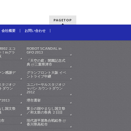
PAGETOP
会社概要
お問い合わせ
FM802 エコ
ROBOT SCANDAL in
！inグラ
GFO 2013
阪
「天空の庭」開園記念式
典 @三重県津市
ァン感謝デ
グランフロント大阪 イベ
ントライブ中継
スタジオジ
ユニバーサルスタジオジ
トダウン
ャパン カウントダウン
2012
2013
堺市選挙
なし国文祭
富士の国やまなし国文祭
典
／和太鼓の祭典 ２日目
松市
現代源平屋島合戦絵巻 @
香川県高松市