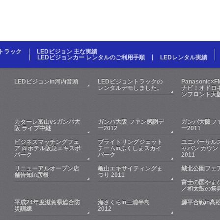
Dトラック
LEDビジョン 主な実績
LEDビジョンカー レンタルのご利用手順
LEDレンタル実績
LEDビジョンin河内音頭
LEDビジョントラックの
Panasonic×
レンタルデモしました。
ナビ！オドロキ
ンフロント大
カターレ富山vsガンバ大
ガンバ大阪 ファン感謝デ
ガンバ大阪フ
阪 ライブ中継
ー2012
ー2011
ビジネスマッチングフェ
ブライトリングジェット
ユニバーサル
ア @ホテル阪急エキスポ
チームinふくしまスカイ
ャパン カウン
パーク
パーク
2011
リニューアルオープン店
亀山エキサイティングま
城北公園フェア
舗告知in彦根
つり 2011
富士の国やま
／和太鼓の祭
平成24年度滋賀県総合防
海さくらin三浦半島
源平合戦in高
災訓練
2012