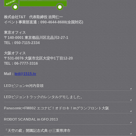
株式会社T&T
代表取締役 吉岡仁一
イベント事業部直通：090-4644-8688(全国対応)
東京オフィス
〒140-0001 東京都品川区北品川2-27-1
TEL：050-7115-2334
大阪オフィス
〒531-0076 大阪市北区大淀中1丁目12-20
TEL：06-7777-3316
Mail：
led@1515.tv
LEDビジョンin河内音頭
LEDビジョントラックのレンタルデモしました。
Panasonic×FM802 エコナビ！オドロキ！inグランフロント大阪
ROBOT SCANDAL in GFO 2013
「天空の庭」開園記念式典 @三重県津市