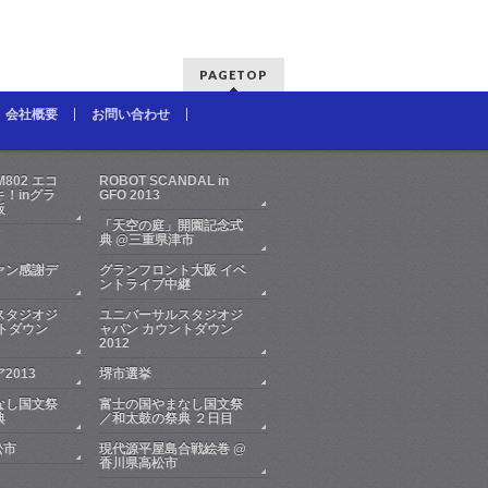
PAGETOP
会社概要
お問い合わせ
FM802 エコ
ROBOT SCANDAL in
！inグラ
GFO 2013
阪
「天空の庭」開園記念式
典 @三重県津市
ァン感謝デ
グランフロント大阪 イベ
ントライブ中継
スタジオジ
ユニバーサルスタジオジ
トダウン
ャパン カウントダウン
2012
2013
堺市選挙
なし国文祭
富士の国やまなし国文祭
典
／和太鼓の祭典 ２日目
松市
現代源平屋島合戦絵巻 @
香川県高松市