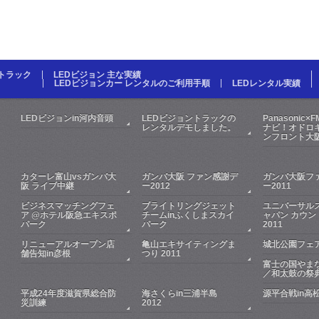
Dトラック
LEDビジョン 主な実績
LEDビジョンカー レンタルのご利用手順
LEDレンタル実績
LEDビジョンin河内音頭
LEDビジョントラックの
Panasonic×
レンタルデモしました。
ナビ！オドロキ
ンフロント大
カターレ富山vsガンバ大
ガンバ大阪 ファン感謝デ
ガンバ大阪フ
阪 ライブ中継
ー2012
ー2011
ビジネスマッチングフェ
ブライトリングジェット
ユニバーサル
ア @ホテル阪急エキスポ
チームinふくしまスカイ
ャパン カウン
パーク
パーク
2011
リニューアルオープン店
亀山エキサイティングま
城北公園フェア
舗告知in彦根
つり 2011
富士の国やま
／和太鼓の祭
平成24年度滋賀県総合防
海さくらin三浦半島
源平合戦in高
災訓練
2012