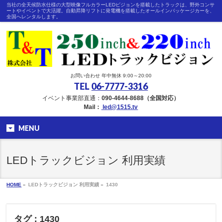
当社の全天候防水仕様の大型映像フルカラーLEDビジョンを搭載したトラックは、野外コンサ
ートやイベントで大活躍。自動昇降リフトに発電機を搭載したオールインパッケージカーを、
全国へレンタルします。
お問い合わせ 年中無休 9:00～20:00
TEL
06-7777-3316
イベント事業部直通：
090-4644-8688（全国対応）
Mail：
led@1515.tv
MENU
LEDトラックビジョン 利用実績
HOME
»
LEDトラックビジョン 利用実績 »
1430
タグ : 1430