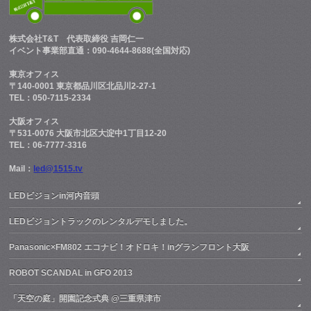
株式会社T&T
代表取締役 吉岡仁一
イベント事業部直通：090-4644-8688(全国対応)
東京オフィス
〒140-0001 東京都品川区北品川2-27-1
TEL：050-7115-2334
大阪オフィス
〒531-0076 大阪市北区大淀中1丁目12-20
TEL：06-7777-3316
Mail：
led@1515.tv
LEDビジョンin河内音頭
LEDビジョントラックのレンタルデモしました。
Panasonic×FM802 エコナビ！オドロキ！inグランフロント大阪
ROBOT SCANDAL in GFO 2013
「天空の庭」開園記念式典 @三重県津市