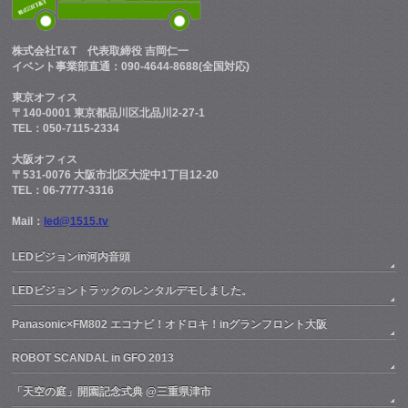
株式会社T&T
代表取締役 吉岡仁一
イベント事業部直通：090-4644-8688(全国対応)
東京オフィス
〒140-0001 東京都品川区北品川2-27-1
TEL：050-7115-2334
大阪オフィス
〒531-0076 大阪市北区大淀中1丁目12-20
TEL：06-7777-3316
Mail：
led@1515.tv
LEDビジョンin河内音頭
LEDビジョントラックのレンタルデモしました。
Panasonic×FM802 エコナビ！オドロキ！inグランフロント大阪
ROBOT SCANDAL in GFO 2013
「天空の庭」開園記念式典 @三重県津市