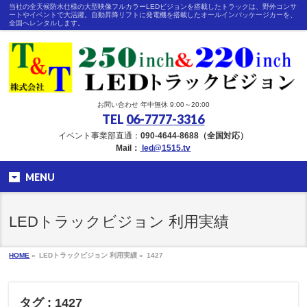
当社の全天候防水仕様の大型映像フルカラーLEDビジョンを搭載したトラックは、野外コンサ
ートやイベントで大活躍。自動昇降リフトに発電機を搭載したオールインパッケージカーを、
全国へレンタルします。
お問い合わせ 年中無休 9:00～20:00
TEL
06-7777-3316
イベント事業部直通：
090-4644-8688（全国対応）
Mail：
led@1515.tv
MENU
LEDトラックビジョン 利用実績
HOME
»
LEDトラックビジョン 利用実績 »
1427
タグ : 1427