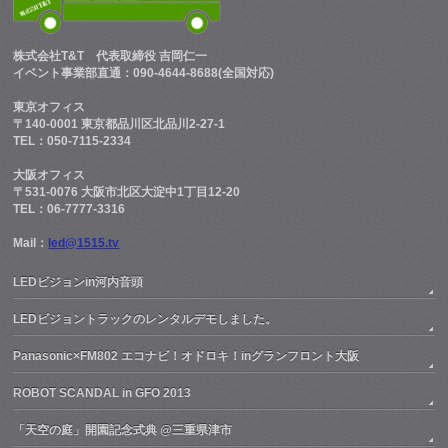
株式会社T&T
代表取締役 吉岡仁一
イベント事業部直通：090-4644-8688(全国対応)
東京オフィス
〒140-0001 東京都品川区北品川2-27-1
TEL：050-7115-2334
大阪オフィス
〒531-0076 大阪市北区大淀中1丁目12-20
TEL：06-7777-3316
Mail：
led@1515.tv
LEDビジョンin河内音頭
LEDビジョントラックのレンタルデモしました。
Panasonic×FM802 エコナビ！オドロキ！inグランフロント大阪
ROBOT SCANDAL in GFO 2013
「天空の庭」開園記念式典 @三重県津市