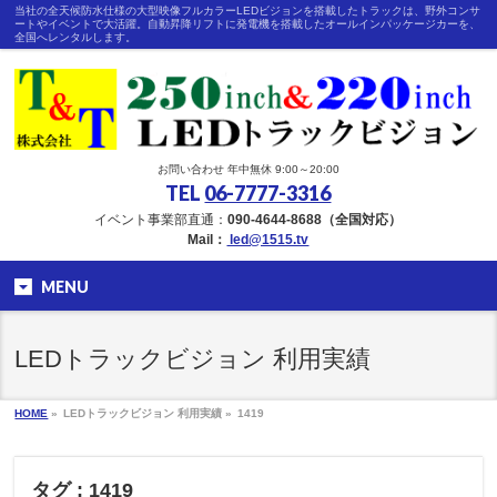
当社の全天候防水仕様の大型映像フルカラーLEDビジョンを搭載したトラックは、野外コンサ
ートやイベントで大活躍。自動昇降リフトに発電機を搭載したオールインパッケージカーを、
全国へレンタルします。
お問い合わせ 年中無休 9:00～20:00
TEL
06-7777-3316
イベント事業部直通：
090-4644-8688（全国対応）
Mail：
led@1515.tv
MENU
LEDトラックビジョン 利用実績
HOME
»
LEDトラックビジョン 利用実績 »
1419
タグ : 1419