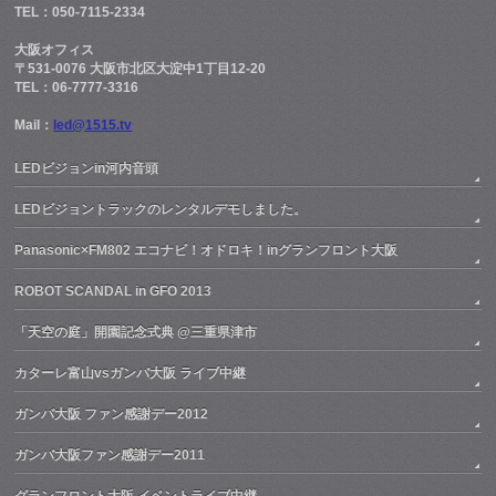
TEL：050-7115-2334
大阪オフィス
〒531-0076 大阪市北区大淀中1丁目12-20
TEL：06-7777-3316
Mail：
led@1515.tv
LEDビジョンin河内音頭
LEDビジョントラックのレンタルデモしました。
Panasonic×FM802 エコナビ！オドロキ！inグランフロント大阪
ROBOT SCANDAL in GFO 2013
「天空の庭」開園記念式典 @三重県津市
カターレ富山vsガンバ大阪 ライブ中継
ガンバ大阪 ファン感謝デー2012
ガンバ大阪ファン感謝デー2011
グランフロント大阪 イベントライブ中継