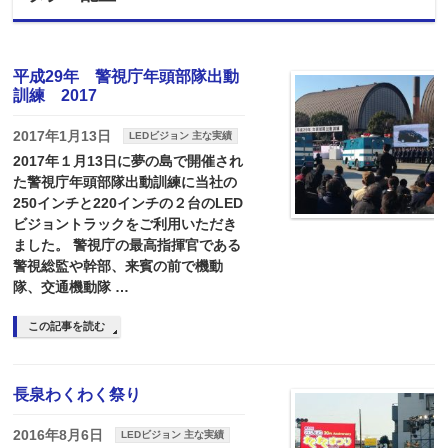
平成29年 警視庁年頭部隊出動
訓練 2017
2017年1月13日
LEDビジョン 主な実績
2017年１月13日に夢の島で開催され
た警視庁年頭部隊出動訓練に当社の
250インチと220インチの２台のLED
ビジョントラックをご利用いただき
ました。 警視庁の最高指揮官である
警視総監や幹部、来賓の前で機動
隊、交通機動隊 …
この記事を読む
長泉わくわく祭り
2016年8月6日
LEDビジョン 主な実績