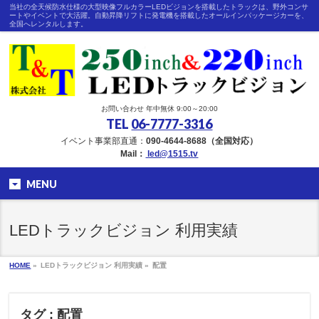
当社の全天候防水仕様の大型映像フルカラーLEDビジョンを搭載したトラックは、野外コンサ
ートやイベントで大活躍。自動昇降リフトに発電機を搭載したオールインパッケージカーを、
全国へレンタルします。
お問い合わせ 年中無休 9:00～20:00
TEL
06-7777-3316
イベント事業部直通：
090-4644-8688（全国対応）
Mail：
led@1515.tv
MENU
LEDトラックビジョン 利用実績
HOME
»
LEDトラックビジョン 利用実績 »
配置
タグ : 配置