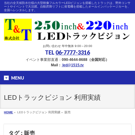
当社の全天候防水仕様の大型映像フルカラーLEDビジョンを搭載したトラックは、野外コンサ
ートやイベントで大活躍。自動昇降リフトに発電機を搭載したオールインパッケージカーを、
全国へレンタルします。
お問い合わせ 年中無休 9:00～20:00
TEL
06-7777-3316
イベント事業部直通：
090-4644-8688（全国対応）
Mail：
led@1515.tv
MENU
LEDトラックビジョン 利用実績
HOME
»
LEDトラックビジョン 利用実績 »
販売
タグ : 販売