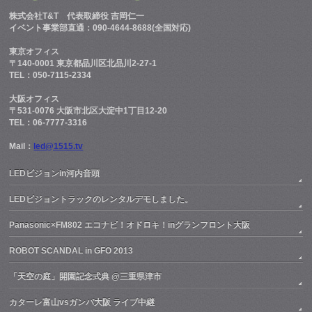
株式会社T&T
代表取締役 吉岡仁一
イベント事業部直通：090-4644-8688(全国対応)
東京オフィス
〒140-0001 東京都品川区北品川2-27-1
TEL：050-7115-2334
大阪オフィス
〒531-0076 大阪市北区大淀中1丁目12-20
TEL：06-7777-3316
Mail：
led@1515.tv
LEDビジョンin河内音頭
LEDビジョントラックのレンタルデモしました。
Panasonic×FM802 エコナビ！オドロキ！inグランフロント大阪
ROBOT SCANDAL in GFO 2013
「天空の庭」開園記念式典 @三重県津市
カターレ富山vsガンバ大阪 ライブ中継