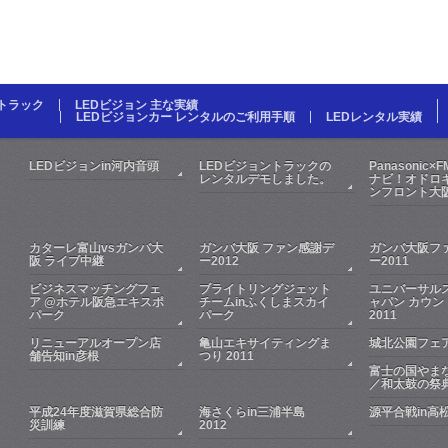
Dトラック
LEDビジョン 主な実績
LEDビジョンカー レンタルのご利用手順
LEDレンタル実績
LEDビジョンin河内音頭
LEDビジョントラックの
Panasonic×
レンタルデモしました。
ナビ！オドロキ
ンフロント大
カターレ富山vsガンバ大
ガンバ大阪 ファン感謝デ
ガンバ大阪フ
阪 ライブ中継
ー2012
ー2011
ビジネスマッチングフェ
ブライトリングジェット
ユニバーサル
ア @ホテル阪急エキスポ
チームinふくしまスカイ
ャパン カウン
パーク
パーク
2011
リニューアルオープン店
亀山エキサイティングま
城北公園フェア
舗告知in彦根
つり 2011
富士の国やま
／和太鼓の祭
平成24年度滋賀県総合防
海さくらin三浦半島
源平合戦in高
災訓練
2012