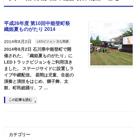
平成26年度 第10回中能登町祭
織姫夏ものがたり 2014
2014年8月2日
LEDビジョン 主な実績
2014年8月2日 石川県中能登町で開
催された、「織姫夏ものがたり」に
LEDトラックビジョンをご利用頂き
ました。 ステージサイドに設置しラ
イブ中継配信。 昼間は児童、生徒の
演奏と演技をはじめ、獅子舞、太
鼓、町民総踊り、フ …
この記事を読む
カテゴリー