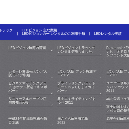
Dトラック
LEDビジョン 主な実績
LEDビジョンカー レンタルのご利用手順
LEDレンタル実績
LEDビジョンin河内音頭
LEDビジョントラックの
Panasonic×
レンタルデモしました。
ナビ！オドロキ
ンフロント大
カターレ富山vsガンバ大
ガンバ大阪 ファン感謝デ
ガンバ大阪フ
阪 ライブ中継
ー2012
ー2011
ビジネスマッチングフェ
ブライトリングジェット
ユニバーサル
ア @ホテル阪急エキスポ
チームinふくしまスカイ
ャパン カウン
パーク
パーク
2011
リニューアルオープン店
亀山エキサイティングま
城北公園フェア
舗告知in彦根
つり 2011
富士の国やま
／和太鼓の祭
平成24年度滋賀県総合防
海さくらin三浦半島
源平合戦in高
災訓練
2012