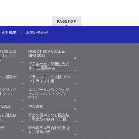
PAGETOP
会社概要
お問い合わせ
FM802 エコ
ROBOT SCANDAL in
！inグラ
GFO 2013
阪
「天空の庭」開園記念式
典 @三重県津市
ァン感謝デ
グランフロント大阪 イベ
ントライブ中継
スタジオジ
ユニバーサルスタジオジ
トダウン
ャパン カウントダウン
2012
2013
堺市選挙
なし国文祭
富士の国やまなし国文祭
典
／和太鼓の祭典 ２日目
松市
現代源平屋島合戦絵巻 @
香川県高松市