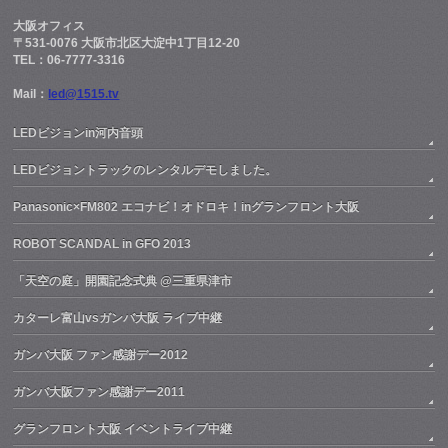
大阪オフィス
〒531-0076 大阪市北区大淀中1丁目12-20
TEL：06-7777-3316
Mail：
led@1515.tv
LEDビジョンin河内音頭
LEDビジョントラックのレンタルデモしました。
Panasonic×FM802 エコナビ！オドロキ！inグランフロント大阪
ROBOT SCANDAL in GFO 2013
「天空の庭」開園記念式典 @三重県津市
カターレ富山vsガンバ大阪 ライブ中継
ガンバ大阪 ファン感謝デー2012
ガンバ大阪ファン感謝デー2011
グランフロント大阪 イベントライブ中継