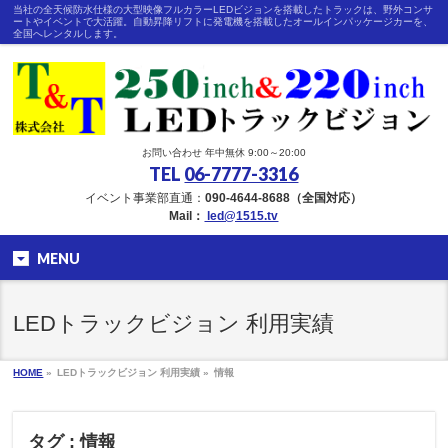
当社の全天候防水仕様の大型映像フルカラーLEDビジョンを搭載したトラックは、野外コンサ
ートやイベントで大活躍。自動昇降リフトに発電機を搭載したオールインパッケージカーを、
全国へレンタルします。
お問い合わせ 年中無休 9:00～20:00
TEL
06-7777-3316
イベント事業部直通：
090-4644-8688（全国対応）
Mail：
led@1515.tv
MENU
LEDトラックビジョン 利用実績
HOME
»
LEDトラックビジョン 利用実績 »
情報
タグ : 情報