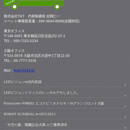
株式会社T&T
代表取締役 吉岡仁一
イベント事業部直通：090-4644-8688(全国対応)
東京オフィス
〒140-0001 東京都品川区北品川2-27-1
TEL：050-7115-2334
大阪オフィス
〒531-0076 大阪市北区大淀中1丁目12-20
TEL：06-7777-3316
Mail：
led@1515.tv
LEDビジョンin河内音頭
LEDビジョントラックのレンタルデモしました。
Panasonic×FM802 エコナビ！オドロキ！inグランフロント大阪
ROBOT SCANDAL in GFO 2013
「天空の庭」開園記念式典 @三重県津市