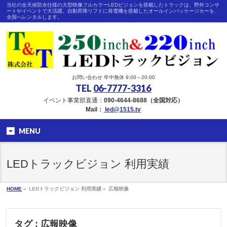
当社の全天候防水仕様の大型映像フルカラーLEDビジョンを搭載したトラックは、野外コンサ
ートやイベントで大活躍。自動昇降リフトに発電機を搭載したオールインパッケージカーを、
全国へレンタルします。
お問い合わせ 年中無休 9:00～20:00
TEL
06-7777-3316
イベント事業部直通：
090-4644-8688（全国対応）
Mail：
led@1515.tv
MENU
LEDトラックビジョン 利用実績
HOME
»
LEDトラックビジョン 利用実績 »
広報映像
タグ : 広報映像