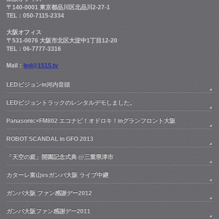
〒140-0001 東京都品川区北品川2-27-1
TEL：050-7115-2334
大阪オフィス
〒531-0076 大阪市北区大淀中1丁目12-20
TEL：06-7777-3316
Mail：
led@1515.tv
LEDビジョンin河内音頭
LEDビジョントラックのレンタルデモしました。
Panasonic×FM802 エコナビ！オドロキ！inグランフロント大阪
ROBOT SCANDAL in GFO 2013
「天空の庭」開園記念式典 @三重県津市
カターレ富山vsガンバ大阪 ライブ中継
ガンバ大阪 ファン感謝デー2012
ガンバ大阪ファン感謝デー2011