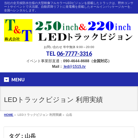
当社の全天候防水仕様の大型映像フルカラーLEDビジョンを搭載したトラックは、野外コンサ
ートやイベントで大活躍。自動昇降リフトに発電機を搭載したオールインパッケージカーを、
全国へレンタルします。
お問い合わせ 年中無休 9:00～20:00
TEL
06-7777-3316
イベント事業部直通：
090-4644-8688（全国対応）
Mail：
led@1515.tv
MENU
LEDトラックビジョン 利用実績
HOME
»
LEDトラックビジョン 利用実績 »
山岳
タグ : 山岳