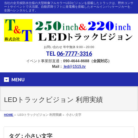
当社の全天候防水仕様の大型映像フルカラーLEDビジョンを搭載したトラックは、野外コンサ
ートやイベントで大活躍。自動昇降リフトに発電機を搭載したオールインパッケージカーを、
全国へレンタルします。
お問い合わせ 年中無休 9:00～20:00
TEL
06-7777-3316
イベント事業部直通：
090-4644-8688（全国対応）
Mail：
led@1515.tv
MENU
LEDトラックビジョン 利用実績
HOME
»
LEDトラックビジョン 利用実績 »
小さい文字
タグ : 小さい文字