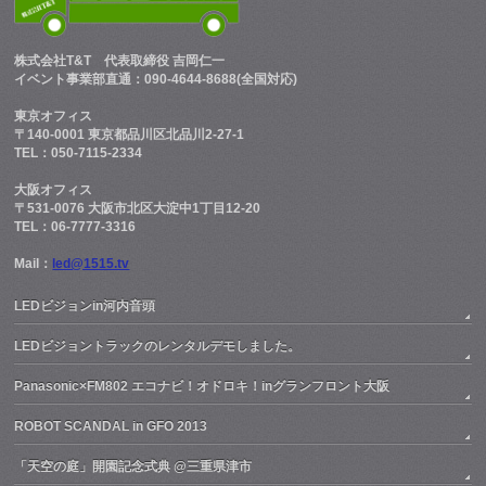
株式会社T&T
代表取締役 吉岡仁一
イベント事業部直通：090-4644-8688(全国対応)
東京オフィス
〒140-0001 東京都品川区北品川2-27-1
TEL：050-7115-2334
大阪オフィス
〒531-0076 大阪市北区大淀中1丁目12-20
TEL：06-7777-3316
Mail：
led@1515.tv
LEDビジョンin河内音頭
LEDビジョントラックのレンタルデモしました。
Panasonic×FM802 エコナビ！オドロキ！inグランフロント大阪
ROBOT SCANDAL in GFO 2013
「天空の庭」開園記念式典 @三重県津市