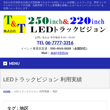
当社の全天候防水仕様の大型映像フルカラーLEDビジョンを搭載したトラックは、野外コンサ
ートやイベントで大活躍。自動昇降リフトに発電機を搭載したオールインパッケージカーを、
全国へレンタルします。
お問い合わせ 年中無休 9:00～20:00
TEL
06-7777-3316
イベント事業部直通：
090-4644-8688（全国対応）
Mail：
led@1515.tv
MENU
LEDトラックビジョン 利用実績
HOME
»
LEDトラックビジョン 利用実績 »
地区
タグ : 地区