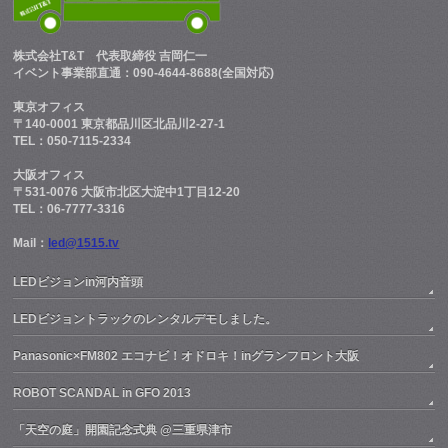
株式会社T&T
代表取締役 吉岡仁一
イベント事業部直通：090-4644-8688(全国対応)
東京オフィス
〒140-0001 東京都品川区北品川2-27-1
TEL：050-7115-2334
大阪オフィス
〒531-0076 大阪市北区大淀中1丁目12-20
TEL：06-7777-3316
Mail：
led@1515.tv
LEDビジョンin河内音頭
LEDビジョントラックのレンタルデモしました。
Panasonic×FM802 エコナビ！オドロキ！inグランフロント大阪
ROBOT SCANDAL in GFO 2013
「天空の庭」開園記念式典 @三重県津市