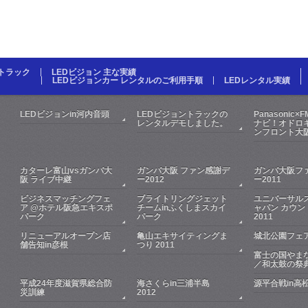
Dトラック
LEDビジョン 主な実績
LEDビジョンカー レンタルのご利用手順
LEDレンタル実績
LEDビジョンin河内音頭
LEDビジョントラックの
Panasonic×
レンタルデモしました。
ナビ！オドロキ
ンフロント大
カターレ富山vsガンバ大
ガンバ大阪 ファン感謝デ
ガンバ大阪フ
阪 ライブ中継
ー2012
ー2011
ビジネスマッチングフェ
ブライトリングジェット
ユニバーサル
ア @ホテル阪急エキスポ
チームinふくしまスカイ
ャパン カウン
パーク
パーク
2011
リニューアルオープン店
亀山エキサイティングま
城北公園フェア
舗告知in彦根
つり 2011
富士の国やま
／和太鼓の祭
平成24年度滋賀県総合防
海さくらin三浦半島
源平合戦in高
災訓練
2012