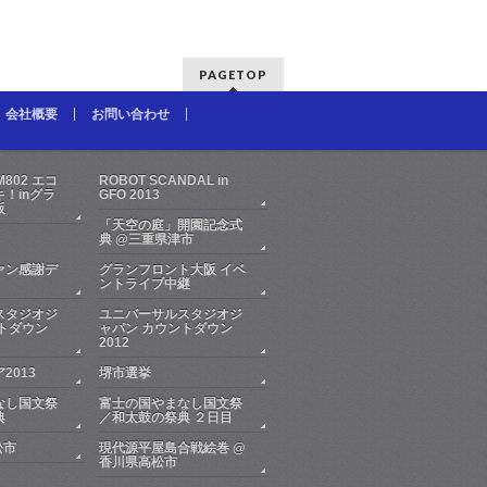
PAGETOP
会社概要
お問い合わせ
FM802 エコ
ROBOT SCANDAL in
！inグラ
GFO 2013
阪
「天空の庭」開園記念式
典 @三重県津市
ァン感謝デ
グランフロント大阪 イベ
ントライブ中継
スタジオジ
ユニバーサルスタジオジ
トダウン
ャパン カウントダウン
2012
2013
堺市選挙
なし国文祭
富士の国やまなし国文祭
典
／和太鼓の祭典 ２日目
松市
現代源平屋島合戦絵巻 @
香川県高松市