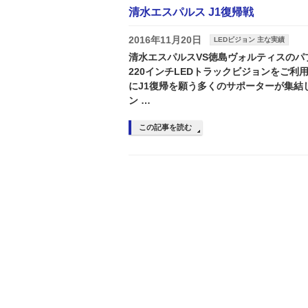
清水エスパルス J1復帰戦
2016年11月20日
LEDビジョン 主な実績
清水エスパルスVS徳島ヴォルティスのパ
220インチLEDトラックビジョンをご利
にJ1復帰を願う多くのサポーターが集結
ン …
この記事を読む