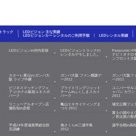
Dトラック
LEDビジョン 主な実績
LEDビジョンカー レンタルのご利用手順
LEDレンタル実績
LEDビジョンin河内音頭
LEDビジョントラックの
Panasonic×
レンタルデモしました。
ナビ！オドロキ
ンフロント大
カターレ富山vsガンバ大
ガンバ大阪 ファン感謝デ
ガンバ大阪フ
阪 ライブ中継
ー2012
ー2011
ビジネスマッチングフェ
ブライトリングジェット
ユニバーサル
ア @ホテル阪急エキスポ
チームinふくしまスカイ
ャパン カウン
パーク
パーク
2011
リニューアルオープン店
亀山エキサイティングま
城北公園フェア
舗告知in彦根
つり 2011
富士の国やま
／和太鼓の祭
平成24年度滋賀県総合防
海さくらin三浦半島
源平合戦in高
災訓練
2012