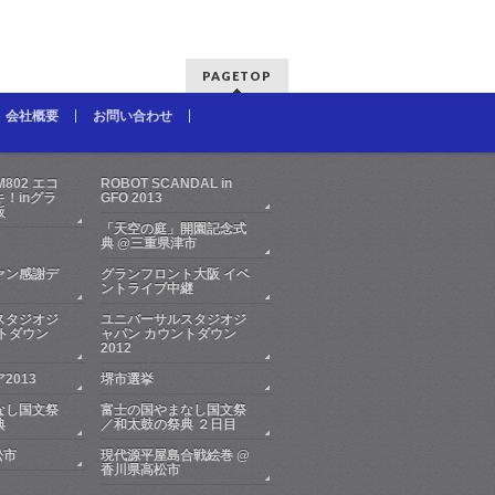
PAGETOP
会社概要
お問い合わせ
FM802 エコ
ROBOT SCANDAL in
！inグラ
GFO 2013
阪
「天空の庭」開園記念式
典 @三重県津市
ァン感謝デ
グランフロント大阪 イベ
ントライブ中継
スタジオジ
ユニバーサルスタジオジ
トダウン
ャパン カウントダウン
2012
2013
堺市選挙
なし国文祭
富士の国やまなし国文祭
典
／和太鼓の祭典 ２日目
松市
現代源平屋島合戦絵巻 @
香川県高松市