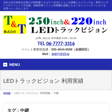
当社の全天候防水仕様の大型映像フルカラーLEDビジョンを搭載したトラックは、野外コンサ
ートやイベントで大活躍。自動昇降リフトに発電機を搭載したオールインパッケージカーを、
全国へレンタルします。
お問い合わせ 年中無休 9:00～20:00
TEL
06-7777-3316
イベント事業部直通：
090-4644-8688（全国対応）
Mail：
led@1515.tv
MENU
LEDトラックビジョン 利用実績
HOME
»
LEDトラックビジョン 利用実績 »
中継
タグ : 中継