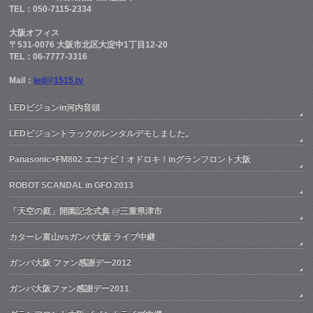
TEL：050-7115-2334
大阪オフィス
〒531-0076 大阪市北区大淀中1丁目12-20
TEL：06-7777-3316
Mail：
led@1515.tv
LEDビジョンin河内音頭
LEDビジョントラックのレンタルデモしました。
Panasonic×FM802 エコナビ！オドロキ！inグランフロント大阪
ROBOT SCANDAL in GFO 2013
「天空の庭」開園記念式典 @三重県津市
カターレ富山vsガンバ大阪 ライブ中継
ガンバ大阪 ファン感謝デー2012
ガンバ大阪ファン感謝デー2011