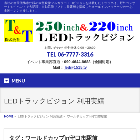
当社の全天候防水仕様の大型映像フルカラーLEDビジョンを搭載したトラックは、野外コンサ
ートやイベントで大活躍。自動昇降リフトに発電機を搭載したオールインパッケージカーを、
全国へレンタルします。
お問い合わせ 年中無休 9:00～20:00
TEL
06-7777-3316
イベント事業部直通：
090-4644-8688（全国対応）
Mail：
led@1515.tv
MENU
LEDトラックビジョン 利用実績
HOME
»
LEDトラックビジョン 利用実績 »
ワールドカップin守口市駅前
タグ : ワールドカップin守口市駅前