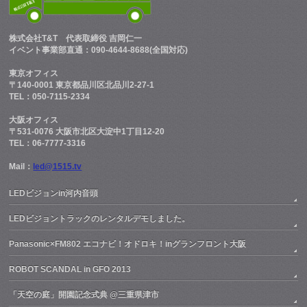
株式会社T&T
代表取締役 吉岡仁一
イベント事業部直通：090-4644-8688(全国対応)
東京オフィス
〒140-0001 東京都品川区北品川2-27-1
TEL：050-7115-2334
大阪オフィス
〒531-0076 大阪市北区大淀中1丁目12-20
TEL：06-7777-3316
Mail：
led@1515.tv
LEDビジョンin河内音頭
LEDビジョントラックのレンタルデモしました。
Panasonic×FM802 エコナビ！オドロキ！inグランフロント大阪
ROBOT SCANDAL in GFO 2013
「天空の庭」開園記念式典 @三重県津市