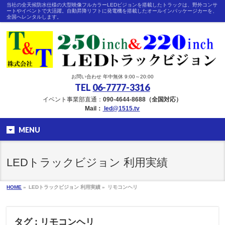
当社の全天候防水仕様の大型映像フルカラーLEDビジョンを搭載したトラックは、野外コンサ
ートやイベントで大活躍。自動昇降リフトに発電機を搭載したオールインパッケージカーを、
全国へレンタルします。
お問い合わせ 年中無休 9:00～20:00
TEL
06-7777-3316
イベント事業部直通：
090-4644-8688（全国対応）
Mail：
led@1515.tv
MENU
LEDトラックビジョン 利用実績
HOME
»
LEDトラックビジョン 利用実績 »
リモコンヘリ
タグ : リモコンヘリ