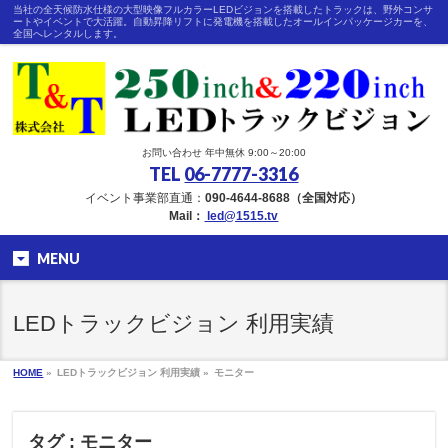
当社の全天候防水仕様の大型映像フルカラーLEDビジョンを搭載したトラックは、野外コンサ
ートやイベントで大活躍。自動昇降リフトに発電機を搭載したオールインパッケージカーを、
全国へレンタルします。
お問い合わせ 年中無休 9:00～20:00
TEL
06-7777-3316
イベント事業部直通：
090-4644-8688（全国対応）
Mail：
led@1515.tv
MENU
LEDトラックビジョン 利用実績
HOME
»
LEDトラックビジョン 利用実績 »
モニター
タグ : モニター