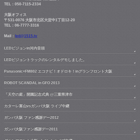
TEL：050-7115-2334
大阪オフィス
〒531-0076 大阪市北区大淀中1丁目12-20
TEL：06-7777-3316
Mail：
led@1515.tv
LEDビジョンin河内音頭
LEDビジョントラックのレンタルデモしました。
Panasonic×FM802 エコナビ！オドロキ！inグランフロント大阪
ROBOT SCANDAL in GFO 2013
「天空の庭」開園記念式典 @三重県津市
カターレ富山vsガンバ大阪 ライブ中継
ガンバ大阪 ファン感謝デー2012
ガンバ大阪ファン感謝デー2011