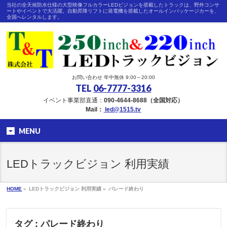
当社の全天候防水仕様の大型映像フルカラーLEDビジョンを搭載したトラックは、野外コンサ
ートやイベントで大活躍。自動昇降リフトに発電機を搭載したオールインパッケージカーを、
全国へレンタルします。
お問い合わせ 年中無休 9:00～20:00
TEL
06-7777-3316
イベント事業部直通：
090-4644-8688（全国対応）
Mail：
led@1515.tv
MENU
LEDトラックビジョン 利用実績
HOME
»
LEDトラックビジョン 利用実績 »
パレード終わり
タグ : パレード終わり