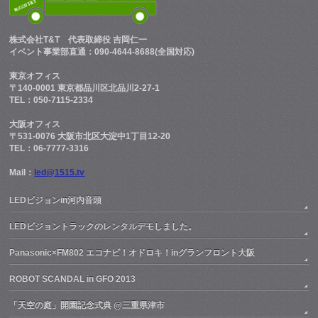
株式会社T&T
代表取締役 吉岡仁一
イベント事業部直通：090-4644-8688(全国対応)
東京オフィス
〒140-0001 東京都品川区北品川2-27-1
TEL：050-7115-2334
大阪オフィス
〒531-0076 大阪市北区大淀中1丁目12-20
TEL：06-7777-3316
Mail：
led@1515.tv
LEDビジョンin河内音頭
LEDビジョントラックのレンタルデモしました。
Panasonic×FM802 エコナビ！オドロキ！inグランフロント大阪
ROBOT SCANDAL in GFO 2013
「天空の庭」開園記念式典 @三重県津市