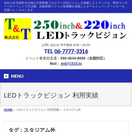
当社の全天候防水仕様の大型映像フルカラーLEDビジョンを搭載したトラックは、野外コンサ
ートやイベントで大活躍。自動昇降リフトに発電機を搭載したオールインパッケージカーを、
全国へレンタルします。
お問い合わせ 年中無休 9:00～20:00
TEL
06-7777-3316
イベント事業部直通：
090-4644-8688（全国対応）
Mail：
led@1515.tv
MENU
LEDトラックビジョン 利用実績
HOME
»
LEDトラックビジョン 利用実績 »
スタジアム外
タグ : スタジアム外