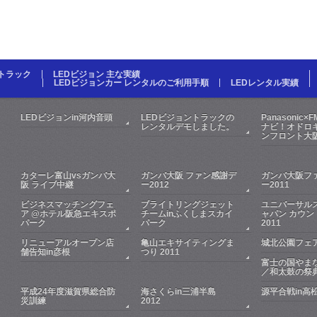
Dトラック
LEDビジョン 主な実績
LEDビジョンカー レンタルのご利用手順
LEDレンタル実績
LEDビジョンin河内音頭
LEDビジョントラックの
Panasonic×
レンタルデモしました。
ナビ！オドロキ
ンフロント大
カターレ富山vsガンバ大
ガンバ大阪 ファン感謝デ
ガンバ大阪フ
阪 ライブ中継
ー2012
ー2011
ビジネスマッチングフェ
ブライトリングジェット
ユニバーサル
ア @ホテル阪急エキスポ
チームinふくしまスカイ
ャパン カウン
パーク
パーク
2011
リニューアルオープン店
亀山エキサイティングま
城北公園フェア
舗告知in彦根
つり 2011
富士の国やま
／和太鼓の祭
平成24年度滋賀県総合防
海さくらin三浦半島
源平合戦in高
災訓練
2012