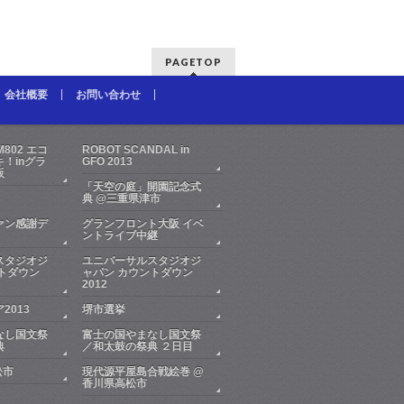
PAGETOP
会社概要
お問い合わせ
FM802 エコ
ROBOT SCANDAL in
！inグラ
GFO 2013
阪
「天空の庭」開園記念式
典 @三重県津市
ァン感謝デ
グランフロント大阪 イベ
ントライブ中継
スタジオジ
ユニバーサルスタジオジ
トダウン
ャパン カウントダウン
2012
2013
堺市選挙
なし国文祭
富士の国やまなし国文祭
典
／和太鼓の祭典 ２日目
松市
現代源平屋島合戦絵巻 @
香川県高松市