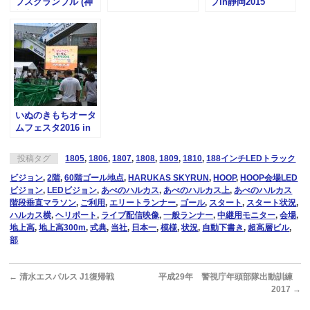
フスクランブル (神
プin静岡2015
栖市)
いぬのきもちオータ
ムフェスタ2016 in
ヴィーナスフォート
投稿タグ
1805
,
1806
,
1807
,
1808
,
1809
,
1810
,
188インチLEDトラック
ビジョン
,
2階
,
60階ゴール地点
,
HARUKAS SKYRUN
,
HOOP
,
HOOP会場LED
ビジョン
,
LEDビジョン
,
あべのハルカス
,
あべのハルカス上
,
あべのハルカス
階段垂直マラソン
,
ご利用
,
エリートランナー
,
ゴール
,
スタート
,
スタート状況
,
ハルカス横
,
ヘリポート
,
ライブ配信映像
,
一般ランナー
,
中継用モニター
,
会場
,
地上高
,
地上高300m
,
式典
,
当社
,
日本一
,
模様
,
状況
,
自動下書き
,
超高層ビル
,
部
←
清水エスパルス J1復帰戦
平成29年 警視庁年頭部隊出動訓練
2017
→