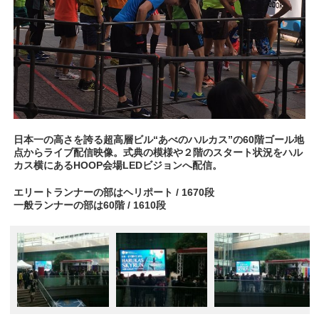
日本一の高さを誇る超高層ビル“あべのハルカス”の60階ゴール地
点からライブ配信映像。式典の模様や２階のスタート状況をハル
カス横にあるHOOP会場LEDビジョンへ配信。
エリートランナーの部はヘリポート / 1670段
一般ランナーの部は60階 / 1610段