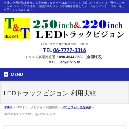
当社の全天候防水仕様の大型映像フルカラーLEDビジョンを搭載したトラックは、野外コンサ
ートやイベントで大活躍。自動昇降リフトに発電機を搭載したオールインパッケージカーを、
全国へレンタルします。
お問い合わせ 年中無休 9:00～20:00
TEL
06-7777-3316
イベント事業部直通：
090-4644-8688（全国対応）
Mail：
led@1515.tv
MENU
LEDトラックビジョン 利用実績
HOME
»
LEDトラックビジョン 利用実績 »
LEDビジョン 主な実績
»
HARUKAS SKYRUN in あべのハルカス