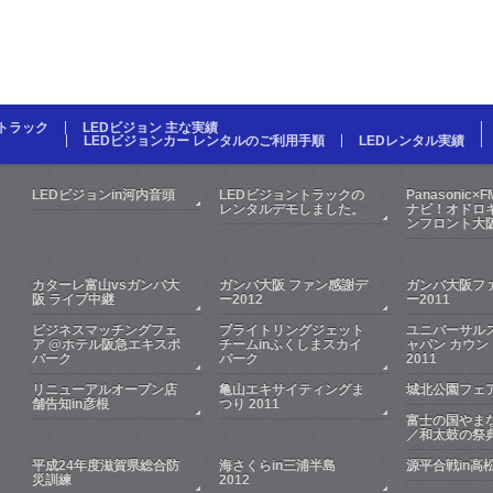
Dトラック
LEDビジョン 主な実績
LEDビジョンカー レンタルのご利用手順
LEDレンタル実績
LEDビジョンin河内音頭
LEDビジョントラックの
Panasonic×
レンタルデモしました。
ナビ！オドロキ
ンフロント大
カターレ富山vsガンバ大
ガンバ大阪 ファン感謝デ
ガンバ大阪フ
阪 ライブ中継
ー2012
ー2011
ビジネスマッチングフェ
ブライトリングジェット
ユニバーサル
ア @ホテル阪急エキスポ
チームinふくしまスカイ
ャパン カウン
パーク
パーク
2011
リニューアルオープン店
亀山エキサイティングま
城北公園フェア
舗告知in彦根
つり 2011
富士の国やま
／和太鼓の祭
平成24年度滋賀県総合防
海さくらin三浦半島
源平合戦in高
災訓練
2012