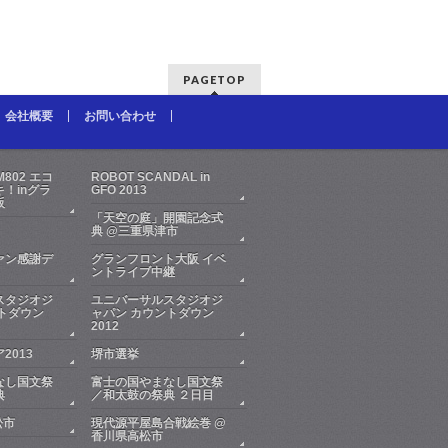
PAGETOP
会社概要
お問い合わせ
FM802 エコ
ROBOT SCANDAL in
！inグラ
GFO 2013
阪
「天空の庭」開園記念式
典 @三重県津市
ァン感謝デ
グランフロント大阪 イベ
ントライブ中継
スタジオジ
ユニバーサルスタジオジ
トダウン
ャパン カウントダウン
2012
2013
堺市選挙
なし国文祭
富士の国やまなし国文祭
典
／和太鼓の祭典 ２日目
松市
現代源平屋島合戦絵巻 @
香川県高松市