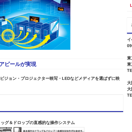
イ
09
東
映像アピールが実現
東
TE
マルチビジョン・プロジェクター映写・LEDなどメディアを選ばずに映
大
大
TE
ラッグ＆ドロップの直感的な操作システム